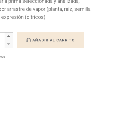
teria prima seleccionada y analizada,
r arrastre de vapor (planta, raíz, semilla
 expresión (cítricos).
ITE ESENCIAL LAVANDA quantity
AÑADIR AL CARRITO
SEOS