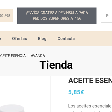
Searc
¡ENVÍOS GRATIS! A PENÍNSULA PARA
for:
90 598
PEDIDOS SUPERIORES A 15€
o
Ofertas
Blog
Contacta
CEITE ESENCIAL LAVANDA
Tienda
ACEITE ESE
5,85
€
Los aceites esenciale