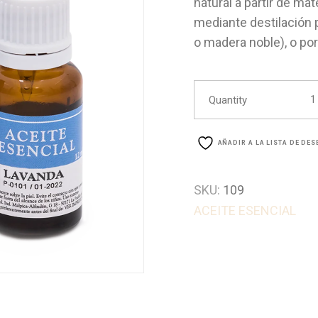
natural a partir de ma
mediante destilación po
o madera noble), o por
ACE
Quantity
AÑADIR A LA LISTA DE DE
SKU:
109
ACEITE ESENCIAL