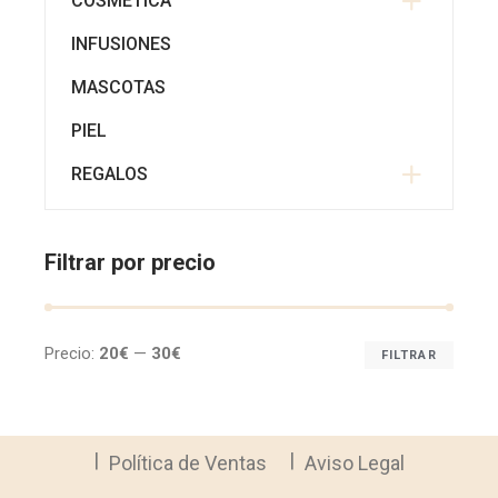
COSMÉTICA
INFUSIONES
MASCOTAS
PIEL
REGALOS
Filtrar por precio
Precio:
20€
—
30€
FILTRAR
Prec
Prec
míni
máx
Política de Ventas
Aviso Legal