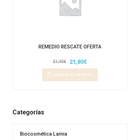
REMEDIO RESCATE OFERTA
21,80
€
31,40
€
El
El
precio
precio
original
actual
AÑADIR AL CARRITO
era:
es:
31,40€.
21,80€.
Categorías
Biocosmética Lamia