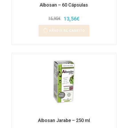
Albosan – 60 Cápsulas
13,56
€
15,95
€
El
El
precio
precio
original
actual
AÑADIR AL CARRITO
era:
es:
15,95€.
13,56€.
Albosan Jarabe – 250 ml