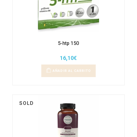
5-htp 150
16,10
€
AÑADIR AL CARRITO
SOLD