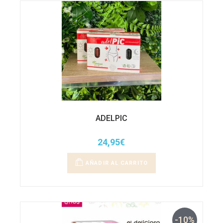
ADELPIC
24,95
€
AÑADIR AL CARRITO
-10%