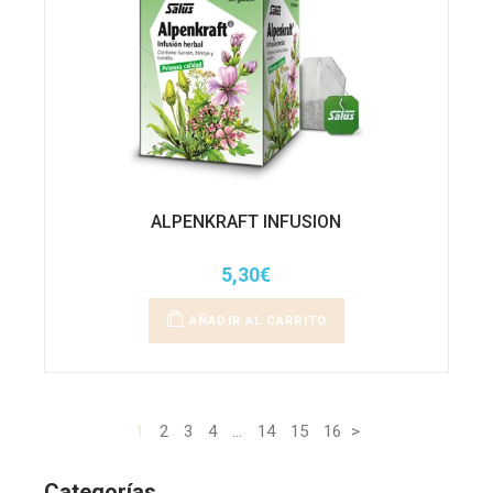
ALPENKRAFT INFUSION
5,30
€
AÑADIR AL CARRITO
1
2
3
4
…
14
15
16
>
Categorías