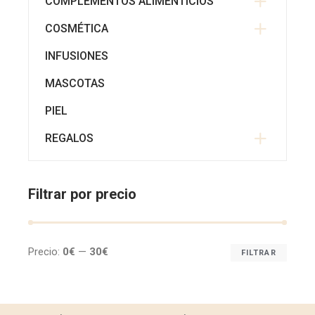
COMPLEMENTOS ALIMENTÍCIOS
COSMÉTICA
INFUSIONES
MASCOTAS
PIEL
REGALOS
Filtrar por precio
Precio:
0€
—
30€
FILTRAR
Prec
Prec
míni
máx