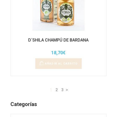
D´SHILA CHAMPÚ DE BARDANA
18,70
€
AÑADIR AL CARRITO
1
2
3
>
Categorías