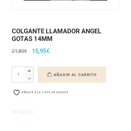
COLGANTE LLAMADOR ANGEL
GOTAS 14MM
El
El
15,95
€
21,80
€
precio
precio
original
actual
era:
es:
COLGANTE LLAMADOR ANGEL GOTAS 14MM quantity
21,80€.
15,95€.
AÑADIR AL CARRITO
AÑADIR A LA LISTA DE DESEOS
REGALOS