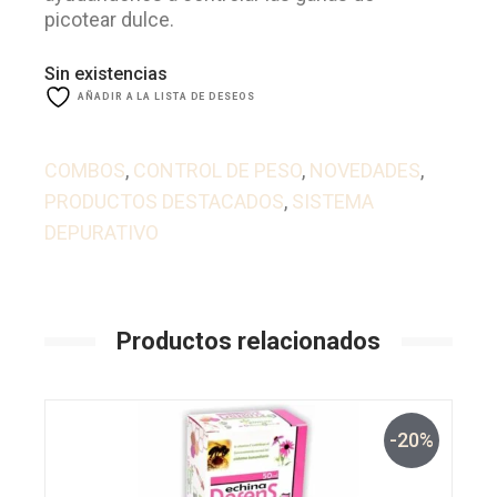
picotear dulce.
Sin existencias
AÑADIR A LA LISTA DE DESEOS
COMBOS
,
CONTROL DE PESO
,
NOVEDADES
,
PRODUCTOS DESTACADOS
,
SISTEMA
DEPURATIVO
Productos relacionados
-20%