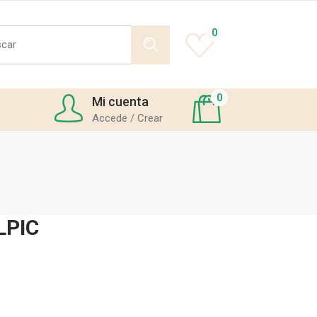
h
0
0
Mi cuenta
Accede / Crear
LPIC