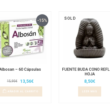
SOLD
-15%
Albosan – 60 Cápsulas
FUENTE BUDA CONO REF
HOJA
13,56
€
8,50
€
15,95
€
El
El
precio
precio
original
actual
AÑADIR AL CARRITO
LEER MÁS
era:
es:
15,95€.
13,56€.