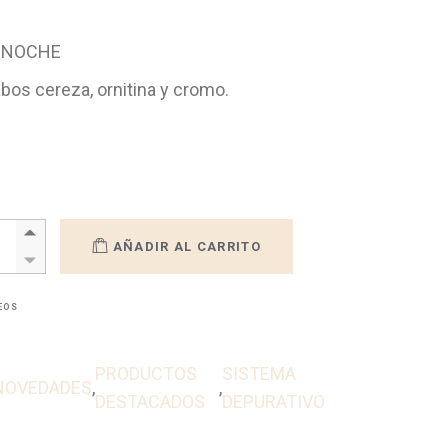
Y NOCHE
abos cereza, ornitina y cromo.
BO ADELPIC quantity
AÑADIR AL CARRITO
SEOS
PRODUCTOS
SISTEMA
NOVEDADES
,
,
DESTACADOS
DEPURATIVO