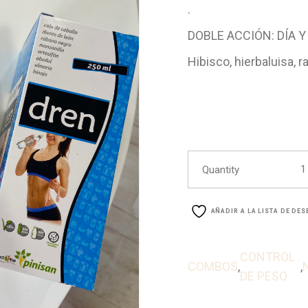
.
DOBLE ACCIÓN: DÍA 
Hibisco, hierbaluisa, r
COM
Quantity
AÑADIR A LA LISTA DE DE
CONTROL
COMBOS
,
,
DE PESO