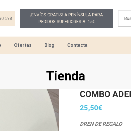
Searc
¡ENVÍOS GRATIS! A PENÍNSULA PARA
for:
90 598
PEDIDOS SUPERIORES A 15€
o
Ofertas
Blog
Contacta
Tienda
COMBO ADE
25,50
€
DREN DE REGALO