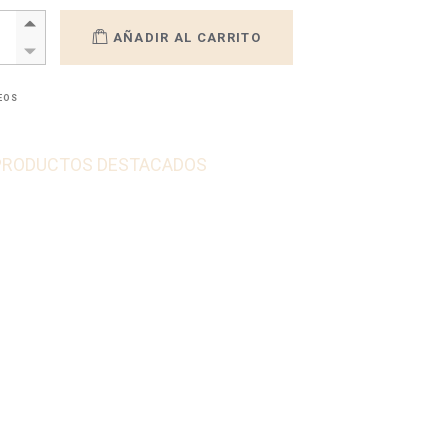
 Oil, aceite para la salud íntima femenina. quantity
AÑADIR AL CARRITO
SEOS
PRODUCTOS DESTACADOS