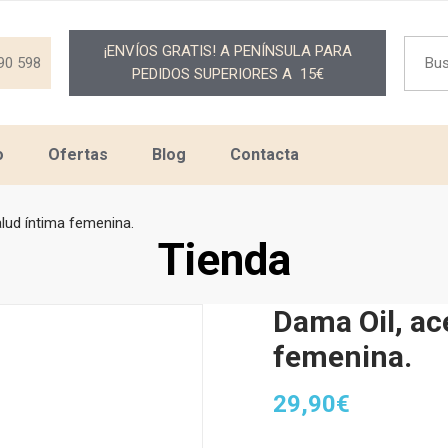
Searc
¡ENVÍOS GRATIS! A PENÍNSULA PARA
for:
90 598
PEDIDOS SUPERIORES A 15€
o
Ofertas
Blog
Contacta
alud íntima femenina.
Tienda
Dama Oil, ace
femenina.
29,90
€