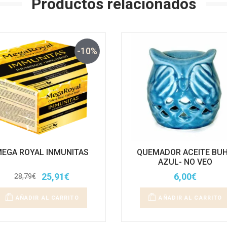
Productos relacionados
-10%
EGA ROYAL INMUNITAS
QUEMADOR ACEITE BU
AZUL- NO VEO
25,91
€
6,00
€
28,79
€
El
El
precio
precio
original
actual
AÑADIR AL CARRITO
AÑADIR AL CARRITO
era:
es:
28,79€.
25,91€.