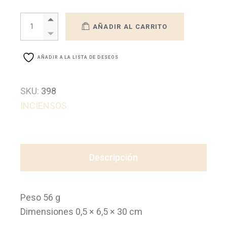
INCIENSO AVE MARIA STICK ROSA – NUESTRA SEÑORA DE FA
AÑADIR AL CARRITO
AÑADIR A LA LISTA DE DESEOS
SKU:
398
INCIENSOS
Descripción
Peso 56 g
Dimensiones 0,5 × 6,5 × 30 cm