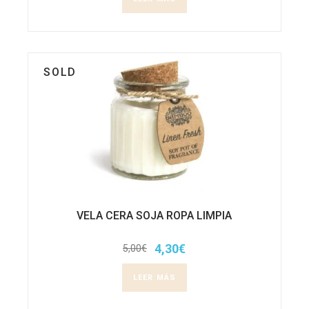
SOLD
VELA CERA SOJA ROPA LIMPIA
4,30
€
5,00
€
El
El
precio
precio
original
actual
LEER MÁS
era:
es:
5,00€.
4,30€.