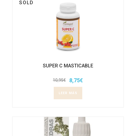
SOLD
SUPER C MASTICABLE
8,75
€
10,95
€
El
El
precio
precio
original
actual
LEER MÁS
era:
es:
10,95€.
8,75€.