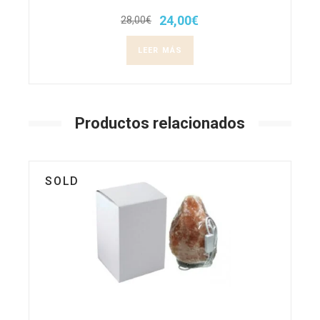
24,00
€
28,00
€
El
El
precio
precio
original
actual
LEER MÁS
era:
es:
28,00€.
24,00€.
Productos relacionados
SOLD