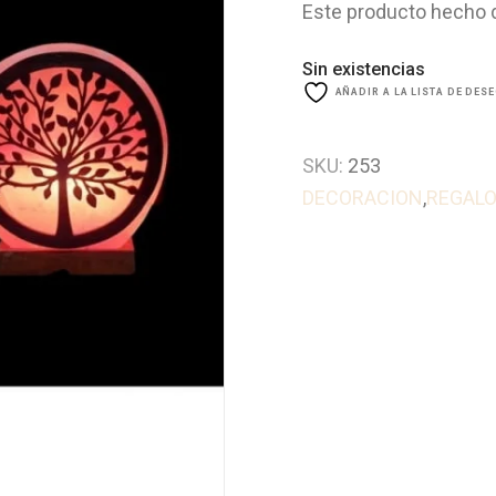
Este producto hecho d
Sin existencias
AÑADIR A LA LISTA DE DES
SKU:
253
DECORACION
,
REGAL