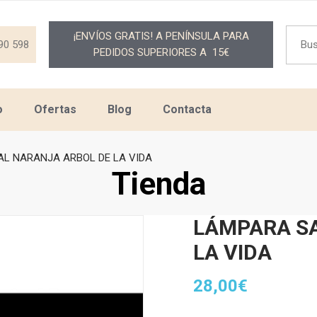
Searc
¡ENVÍOS GRATIS! A PENÍNSULA PARA
for:
90 598
PEDIDOS SUPERIORES A 15€
o
Ofertas
Blog
Contacta
L NARANJA ARBOL DE LA VIDA
Tienda
LÁMPARA SA
LA VIDA
28,00
€