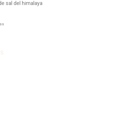
e sal del himalaya
EOS
OS