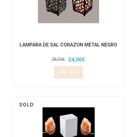
LAMPARA DE SAL CORAZON METAL NEGRO
24,00
€
28,00
€
El
El
precio
precio
original
actual
LEER MÁS
era:
es:
28,00€.
24,00€.
SOLD