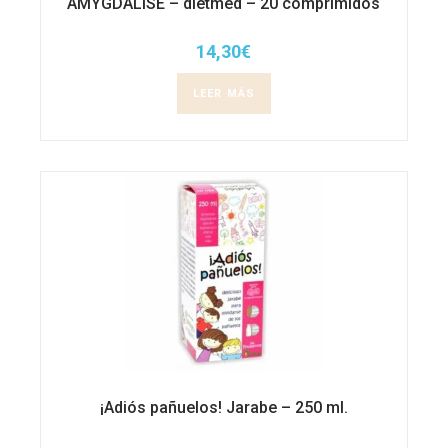
AMYGDALISE – dietmed – 20 comprimidos
14,30
€
LEER MÁS
¡Adiós pañuelos! Jarabe – 250 ml.