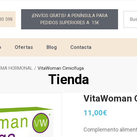
Searc
¡ENVÍOS GRATIS! A PENÍNSULA PARA
for:
90 598
PEDIDOS SUPERIORES A 15€
o
Ofertas
Blog
Contacta
EMA HORMONAL
VitaWoman Cimicífuga
Tienda
VitaWoman C
11,00
€
Complemento alimenti