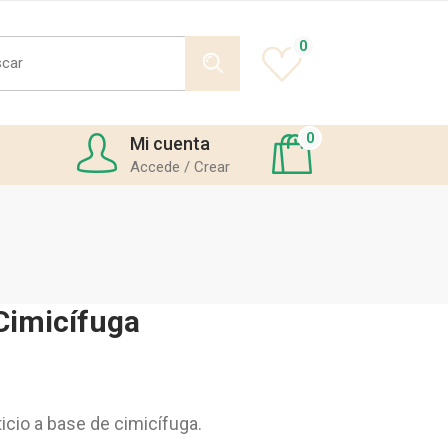
h
0
0
Mi cuenta
Accede / Crear
imicífuga
cio a base de cimicífuga.