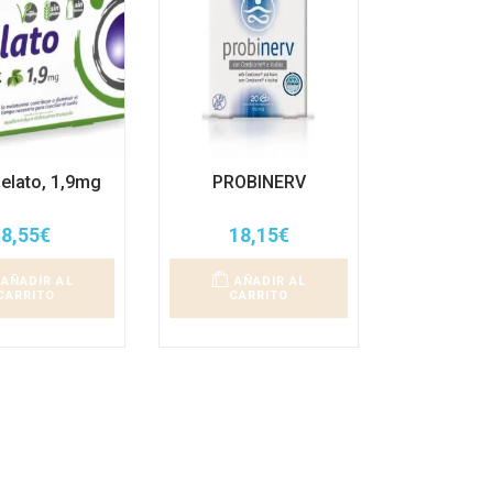
Melato, 1,9mg
PROBINERV
8,55
€
18,15
€
AÑADIR AL
AÑADIR AL
CARRITO
CARRITO