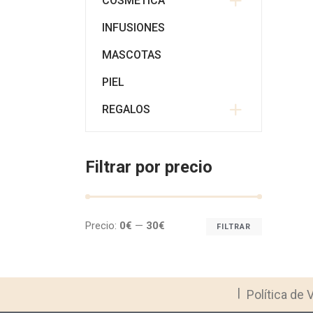
COSMÉTICA
INFUSIONES
MASCOTAS
PIEL
REGALOS
Filtrar por precio
Precio:
0€
—
30€
FILTRAR
Precio
Precio
mínimo
máximo
Política de 