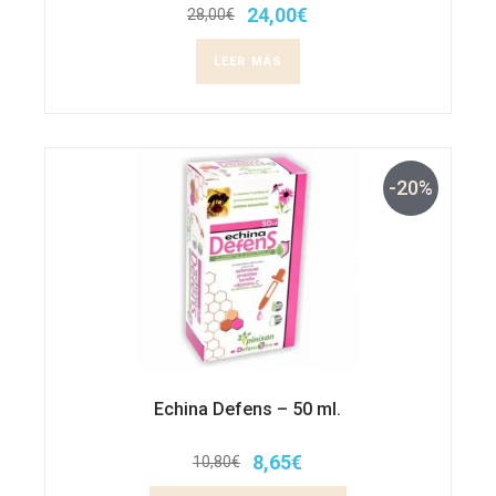
24,00
€
28,00
€
El
El
precio
precio
original
actual
LEER MÁS
era:
es:
28,00€.
24,00€.
-20%
Echina Defens – 50 ml.
8,65
€
10,80
€
El
El
precio
precio