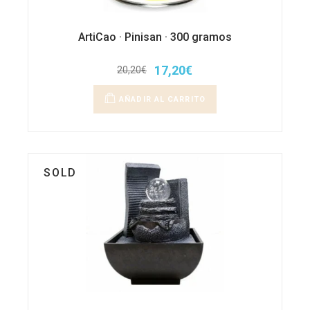
ArtiCao · Pinisan · 300 gramos
17,20
€
20,20
€
El
El
precio
precio
original
actual
AÑADIR AL CARRITO
era:
es:
20,20€.
17,20€.
SOLD