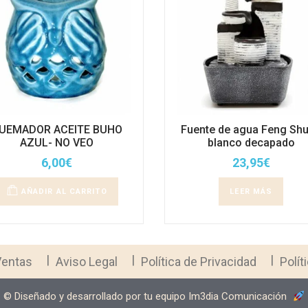
UEMADOR ACEITE BUHO
Fuente de agua Feng Shu
AZUL- NO VEO
blanco decapado
6,00
€
23,95
€
AÑADIR AL CARRITO
LEER MÁS
Ventas
Aviso Legal
Política de Privacidad
Polít
©️ Diseñado y desarrollado por tu equipo Im3dia Comunicación