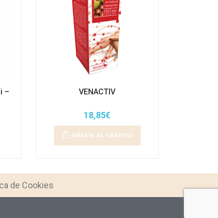
i –
VENACTIV
18,85
€
AÑADIR AL CARRITO
ica de Cookies