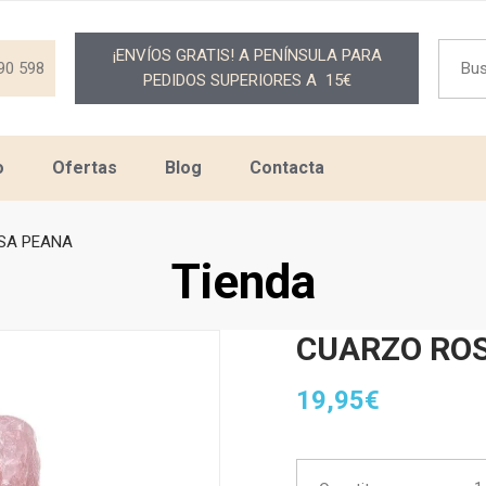
Searc
¡ENVÍOS GRATIS! A PENÍNSULA PARA
for:
90 598
PEDIDOS SUPERIORES A 15€
o
Ofertas
Blog
Contacta
SA PEANA
Tienda
CUARZO RO
19,95
€
CUA