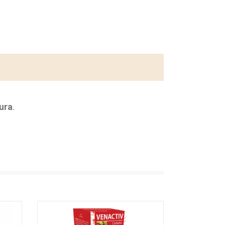
nura
.