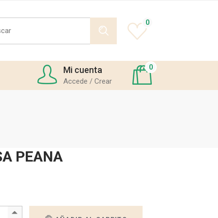
h
0
0
Mi cuenta
Accede / Crear
SA PEANA
RZO ROSA PEANA quantity