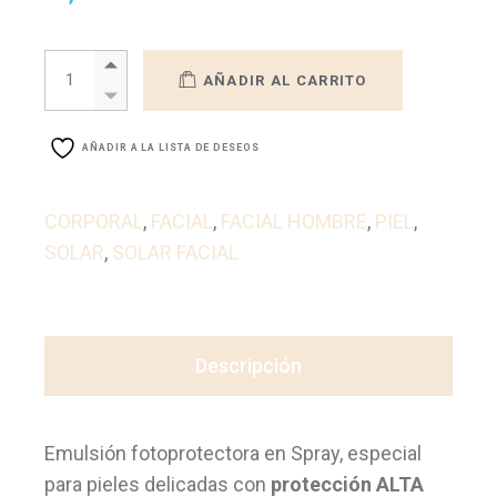
EMULSIÓN FOTOPROTECTORA. quantity
AÑADIR AL CARRITO
AÑADIR A LA LISTA DE DESEOS
CORPORAL
,
FACIAL
,
FACIAL HOMBRE
,
PIEL
,
SOLAR
,
SOLAR FACIAL
Descripción
Emulsión fotoprotectora en Spray, especial
para pieles delicadas con
protección ALTA