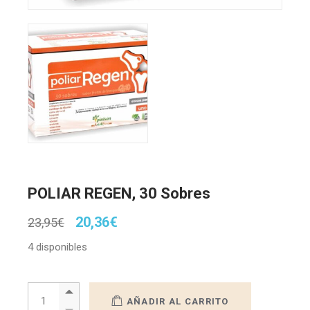
POLIAR REGEN, 30 Sobres
El
El
20,36
€
23,95
€
precio
precio
original
actual
4 disponibles
era:
es:
23,95€.
20,36€.
POLIAR REGEN, 30 Sobres quantity
AÑADIR AL CARRITO