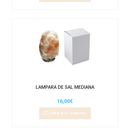
era:
es:
15,95€.
12,75€.
LAMPARA DE SAL MEDIANA
16,00
€
AÑADIR AL CARRITO