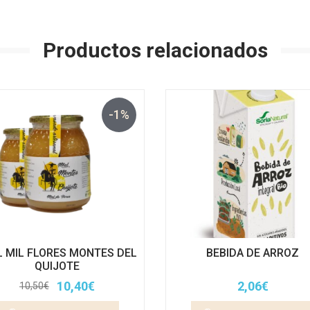
Productos relacionados
-1%
L MIL FLORES MONTES DEL
BEBIDA DE ARROZ
QUIJOTE
10,40
€
2,06
€
10,50
€
El
El
precio
precio