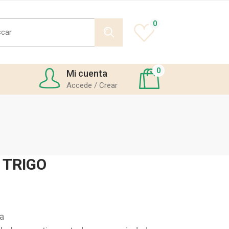
h
0
0
Mi cuenta
Accede / Crear
 TRIGO
a