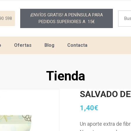
Searc
¡ENVÍOS GRATIS! A PENÍNSULA PARA
for:
90 598
PEDIDOS SUPERIORES A 15€
o
Ofertas
Blog
Contacta
Tienda
SALVADO DE
1,40
€
Un aporte extra de fibr