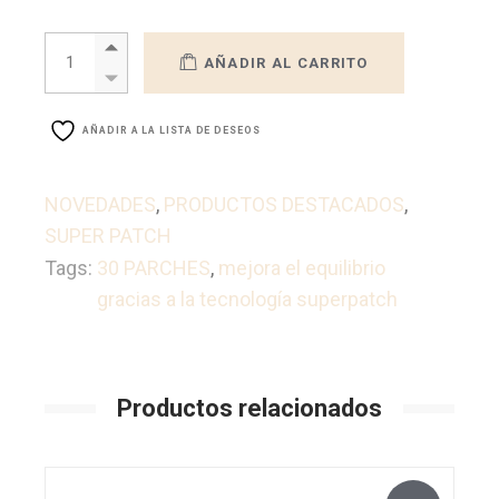
Super Patch LIBERTY - Equilibrio quantity
AÑADIR AL CARRITO
AÑADIR A LA LISTA DE DESEOS
NOVEDADES
,
PRODUCTOS DESTACADOS
,
SUPER PATCH
Tags:
30 PARCHES
,
mejora el equilibrio
gracias a la tecnología superpatch
Productos relacionados