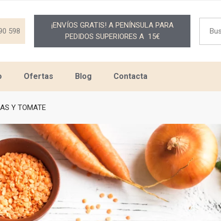
Searc
¡ENVÍOS GRATIS! A PENÍNSULA PARA
for:
90 598
PEDIDOS SUPERIORES A 15€
o
Ofertas
Blog
Contacta
JAS Y TOMATE