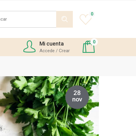
h
0
0
Mi cuenta
Accede / Crear
28
nov