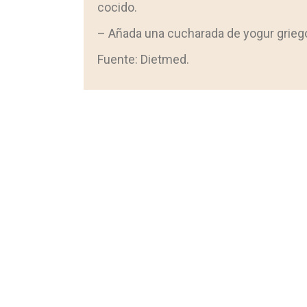
cocido.
– Añada una cucharada de yogur griego 
Fuente: Dietmed.