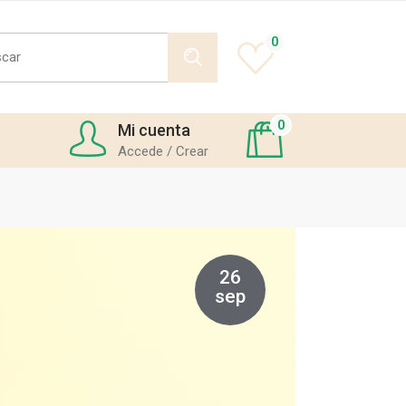
h
0
0
Mi cuenta
Accede / Crear
26
sep