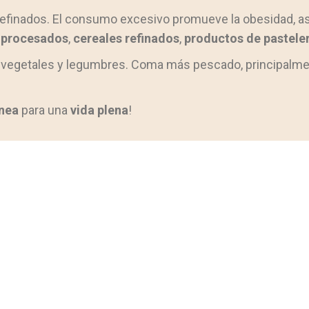
 refinados. El consumo excesivo promueve la obesidad, 
 procesados
,
cereales refinados
,
productos de pasteler
as, vegetales y legumbres. Coma más pescado, principalm
ánea
para una
vida plena
!