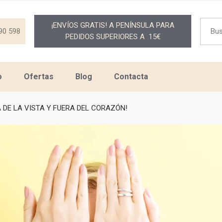
Searc
¡ENVÍOS GRATIS! A PENÍNSULA PARA
for:
90 598
PEDIDOS SUPERIORES A 15€
o
Ofertas
Blog
Contacta
 DE LA VISTA Y FUERA DEL CORAZÓN!