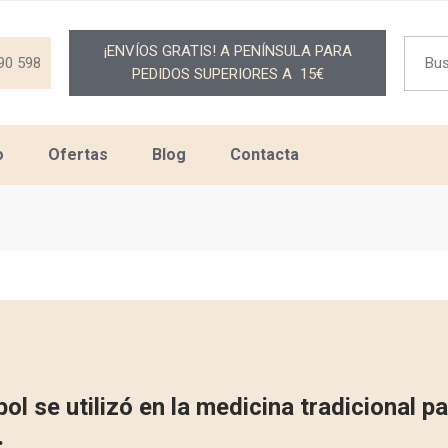
Searc
¡ENVÍOS GRATIS! A PENÍNSULA PARA
for:
90 598
PEDIDOS SUPERIORES A 15€
o
Ofertas
Blog
Contacta
bol se utilizó en la medicina tradicional pa
.