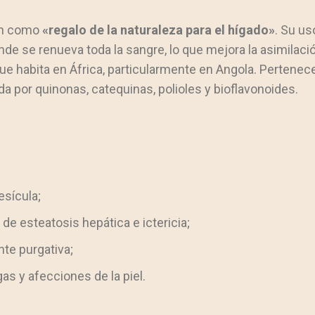
ún como
«regalo de la naturaleza para el hígado»
. Su us
e se renueva toda la sangre, lo que mejora la asimilación
e habita en África, particularmente en Angola. Pertenece 
ida por quinonas, catequinas, polioles y bioflavonoides.
esícula;
de esteatosis hepática e ictericia;
nte purgativa;
as y afecciones de la piel.