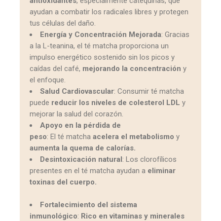
antioxidantes
, especialmente catequinas, que
ayudan a combatir los radicales libres y protegen
tus células del daño.
Energía y Concentración Mejorada
: Gracias
a la L-teanina, el té matcha proporciona un
impulso energético sostenido sin los picos y
caídas del café,
mejorando la concentración
y
el enfoque.
Salud Cardiovascular
: Consumir
té
matcha
puede
reducir los niveles de colesterol LDL
y
mejorar la salud del corazón.
Apoyo en la pérdida de
peso
: El té matcha
acelera el metabolismo
y
aumenta la quema de calorías.
Desintoxicación natural
: Los clorofílicos
presentes en el té matcha ayudan a
eliminar
toxinas del cuerpo.
Fortalecimiento del sistema
inmunológico
:
Rico en vitaminas y minerales