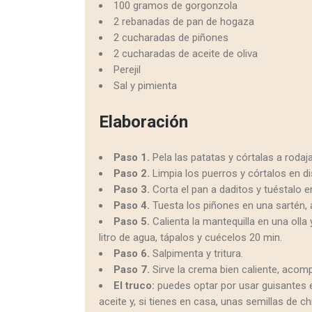
100 gramos de gorgonzola
2 rebanadas de pan de hogaza
2 cucharadas de piñones
2 cucharadas de aceite de oliva
Perejil
Sal y pimienta
Elaboración
Paso 1.
Pela las patatas y córtalas a rodaj
Paso 2.
Limpia los puerros y córtalos en d
Paso 3.
Corta el pan a daditos y tuéstalo e
Paso 4.
Tuesta los piñones en una sartén, 
Paso 5.
Calienta la mantequilla en una oll
litro de agua, tápalos y cuécelos 20 min.
Paso 6.
Salpimenta y tritura.
Paso 7.
Sirve la crema bien caliente, acomp
El truco:
puedes optar por usar guisantes 
aceite y, si tienes en casa, unas semillas de ch