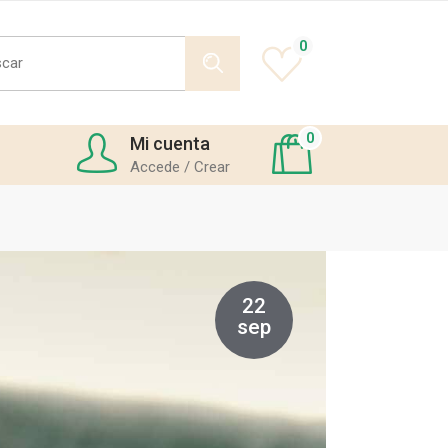
h
0
0
Mi cuenta
Accede / Crear
22
sep