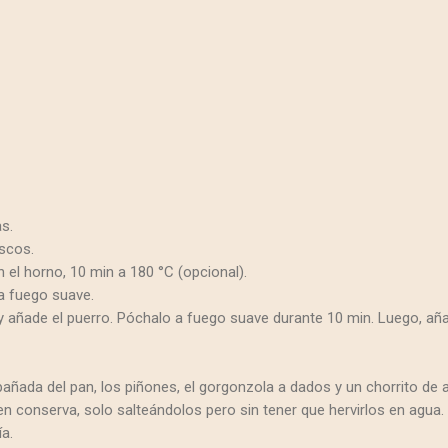
as.
iscos.
n el horno, 10 min a 180 °C (opcional).
a fuego suave.
a y añade el puerro. Póchalo a fuego suave durante 10 min.
Luego, aña
añada del pan, los piñones, el gorgonzola a dados y un chorrito de ac
en conserva, solo salteándolos pero sin tener que hervirlos en agu
ía.