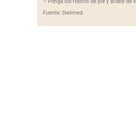
– Ponga los rollitos de pie y acabe de 
Fuente: Dietmed.