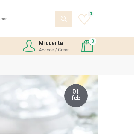
h
0
0
Mi cuenta
Accede / Crear
01
feb