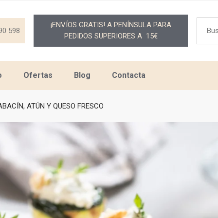
Searc
¡ENVÍOS GRATIS! A PENÍNSULA PARA
for:
90 598
PEDIDOS SUPERIORES A 15€
o
Ofertas
Blog
Contacta
ABACÍN, ATÚN Y QUESO FRESCO